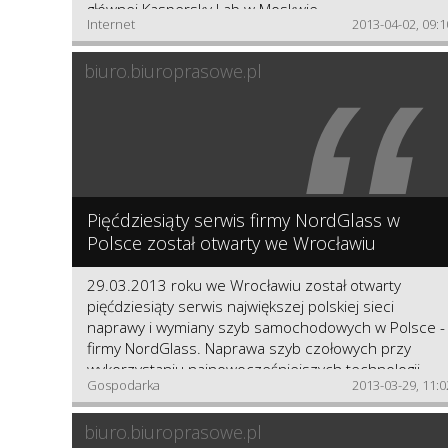
głównej Kaspersky Lab w Moskwie.
Internet
2013-04-02, 09:1
“
biuro.biuroprasowe.pl
Pięćdziesiąty serwis firmy NordGlass w
Polsce został otwarty we Wrocławiu
29.03.2013 roku we Wrocławiu został otwarty
pięćdziesiąty serwis największej polskiej sieci
naprawy i wymiany szyb samochodowych w Polsce -
firmy NordGlass. Naprawa szyb czołowych przy
wykorzystaniu najnowocześniejszych technologii
Gospodarka
2013-03-29, 11:0
oraz wymiana szyb do samochodów osobowych,
dostawczych i pojazdów specjalnych to tylko niektór
biuro.biuroprasowe.pl
usługi dostępne w nowo otwartym punkcie firmy