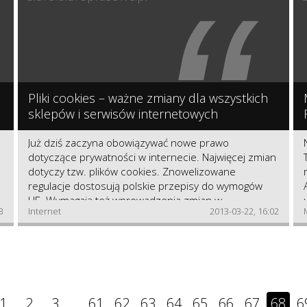
“
klimatycznej Unii Europejskiej.
Pliki cookies – ważne zmiany dla wszystkich
sklepów i serwisów internetowych
Już dziś zaczyna obowiązywać nowe prawo
dotyczące prywatności w internecie. Najwięcej zmian
dotyczy tzw. plików cookies. Znowelizowane
regulacje dostosują polskie przepisy do wymogów
UE. Wymagają też wprowadzenia zmian w
3
Internet
2013-03-22, 16:02
regulaminach lub w polityce prywatności e-sklepów i
serwisów internetowych. Za ewentualne opóźnienia
grożą przedsiębiorcom dotkliwe kary w wysokości
nawet 3 proc. przychodów za zeszły rok.
1
2
3
...
61
62
63
64
65
66
67
68
6