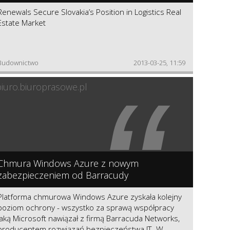
Renewals Secure Slovakia’s Position in Logistics Real
Estate Market
Budownictwo
2013-03-25, 11:59
“
biuro.biuroprasowe.pl
Chmura Windows Azure z nowym
zabezpieczeniem od Barracudy
Platforma chmurowa Windows Azure zyskała kolejny
poziom ochrony - wszystko za sprawą współpracy
jaką Microsoft nawiązał z firmą Barracuda Networks,
producentem rozwiązań bezpieczeństwa IT. W