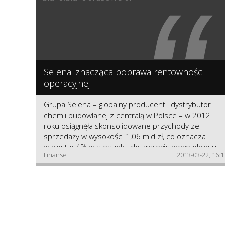
“
Selena: znacząca poprawa rentowności
operacyjnej
Grupa Selena – globalny producent i dystrybutor
chemii budowlanej z centralą w Polsce – w 2012
roku osiągnęła skonsolidowane przychody ze
sprzedaży w wysokości 1,06 mld zł, co oznacza
wzrost o 4% w stosunku do analogicznego okresu
Finanse
2013-03-22, 16:1
2011. Skonsolidowany zysk netto wyniósł 4,3 mln, a
zysk operacyjny (EBIT) 27 mln zł, czyli był ponad
pięciokrotnie wyższy niż w 2011 roku.