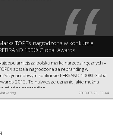
“
wyników osiąganych przez spółki zależne. Największy
wpływ na wzrost wyniku Grupy w 2012 roku miały
rezultaty osiągnięte przez Viamind Sp. z o.o.
obsługującą sieć operatora PLAY, której przychód i
zysk netto wzrosły rok do roku o 18%.
Marka TOPEX nagrodzona w konkursie
REBRAND 100® Global Awards
Najpopularniejsza polska marka narzędzi ręcznych –
TOPEX została nagrodzona za rebranding w
międzynarodowym konkursie REBRAND 100® Global
Awards 2013. To najwyższe uznanie jakie można
uzyskać za rebranding.
Marketing
2013-03-21, 13:44
9