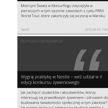
Mistrzyni Świata w Kitesurfingu zwyciężyła w
pierwszych w tym sezonie zawodach z cyklu PKRA
World Tour, które zakończyły się wczoraj w Maroku.
Sport
2013-03-25, 15:3
“
biuro.biuroprasowe.pl
Wygraj praktykę w Nestle – weź udział w II
edycji konkursu żywieniowego
Jak zachęcić studentów i absolwentów, którzy
interesują się prawidłowym żywieniem i zdrowiem do
budowania świadomości społecznej w tym zakresie?
Jak pomóc im łączyć zdobytą na studiach wiedzę z