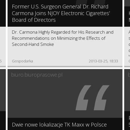
“
Former U.S. Surgeon General Dr. Richard
Carmona Joins NJOY Electronic Cigarettes’
Board of Directors
Dr. Carmona Highly Regarded for His Research and
Recommendations on Minimizing the Effects of
Second-Hand Smoke
5
Gospodarka
2013-03-25, 18:33
“
biuro.biuroprasowe.pl
Dwie nowe lokalizacje TK Maxx w Polsce