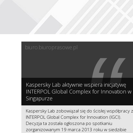
“
biuro.biuroprasowe.pl
Kaspersky Lab aktywnie wspiera inicjatywę
INTERPOL Global Complex for Innovation w
Singapurze
Kaspersky Lab zobowiązał się do ścisłej współpracy 
INTERPOL Global Complex for Innovation (IGCI).
Decyzja ta została ogłoszona po spotkaniu
zorganizowanym 19 marca 2013 roku w siedzibie