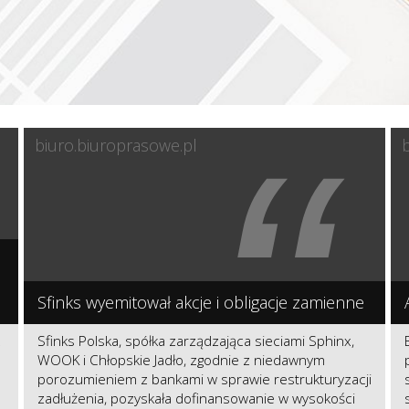
“
biuro.biuroprasowe.pl
Sfinks wyemitował akcje i obligacje zamienne
z
Sfinks Polska, spółka zarządzająca sieciami Sphinx,
WOOK i Chłopskie Jadło, zgodnie z niedawnym
porozumieniem z bankami w sprawie restrukturyzacji
zadłużenia, pozyskała dofinansowanie w wysokości