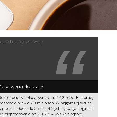
“
biuro.biuroprasowe.pl
Absolwenci do pracy!
Bezrobocie w Polsce wynosi już 14,2 proc. Bez pracy
pozostaje prawie 2,3 mln osób. W najgorszej sytuacji
są ludzie młodzi do 25 r.ż , których sytuacja pogarsza
się nieprzerwanie od 2007 r. – wynika z raportu