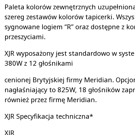
Paleta kolorów zewnętrznych uzupełniona
szereg zestawów kolorów tapicerki. Wszyst
sygnowane logiem “R” oraz dostępne z k
przeszyciami.
XJR wyposażony jest standardowo w syste
380W z 12 głośnikami
cenionej Brytyjskiej firmy Meridian. Opcj
nagłaśniający to 825W, 18 głośników zap
również przez firmę Meridian.
XJR Specyfikacja techniczna*
XJR