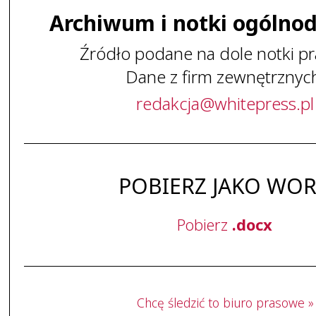
Archiwum i notki ogólno
Źródło podane na dole notki pr
Dane z firm zewnętrznyc
redakcja
@
whitepress
.
pl
POBIERZ JAKO WO
Pobierz
.docx
Chcę śledzić to biuro prasowe »