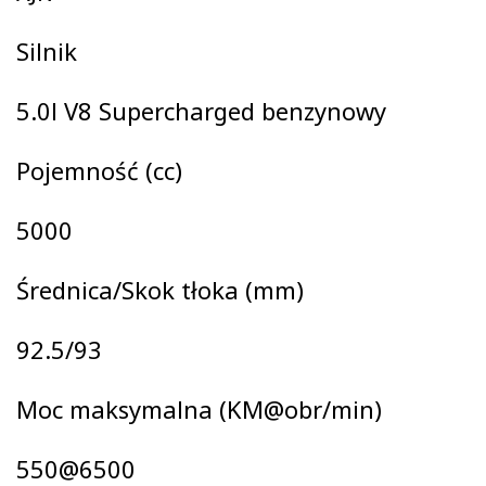
Silnik
5.0l V8 Supercharged benzynowy
Pojemność (cc)
5000
Średnica/Skok tłoka (mm)
92.5/93
Moc maksymalna (KM@obr/min)
550@6500