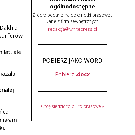
ogólnodostępne
Źródło podane na dole notki prasowej.
Dane z firm zewnętrznych.
Dakhla.
redakcja
@
whitepress
.
pl
esurferów
lat, ale
POBIERZ JAKO WORD
kazała
Pobierz
.docx
onałej
Chcę śledzić to biuro prasowe »
ońca
 miałam
i.