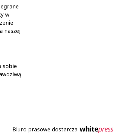
zegrane
zy w
zenie
a naszej
o sobie
rawdziwą
Biuro prasowe dostarcza