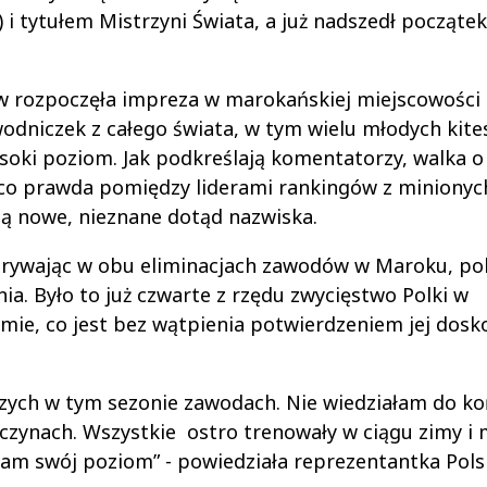
 i tytułem Mistrzyni Świata, a już nadszedł początek
w rozpoczęła impreza w marokańskiej miejscowości 
wodniczek z całego świata, w tym wielu młodych kit
ysoki poziom. Jak podkreślają komentatorzy, walka o
co prawda pomiędzy liderami rankingów z minionych 
ą nowe, nieznane dotąd nazwiska.
rywając w obu eliminacjach zawodów w Maroku, po
ia. Było to już czwarte z rzędu zwycięstwo Polki w
mie, co jest bez wątpienia potwierdzeniem jej dosk
wszych w tym sezonie zawodach. Nie wiedziałam do k
czynach. Wszystkie ostro trenowały w ciągu zimy i
słam swój poziom” - powiedziała reprezentantka Polsk