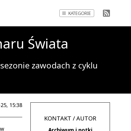
KATEGORIE
aru Świata
 sezonie zawodach z cyklu
25, 15:38
KONTAKT / AUTOR
 w
Archiwum i notki