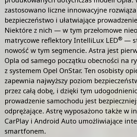
zastosowano liczne innowacyjne rozwiąz
bezpieczeństwo i ułatwiające prowadzenie
Niektóre z nich — w tym przełomowe nieo
®
matrycowe reflektory IntelliLux LED
— st
nowość w tym segmencie. Astra jest pie
Opla od samego początku obecności na 
z systemem Opel OnStar. Ten osobisty op
zapewnia najwyższy poziom bezpieczeństw
przez całą dobę, i dzięki tym udogodnieni
prowadzenie samochodu jest bezpieczniejs
odprężające. Astrę wyposażono także w in
CarPlay i Android Auto umożliwiające inte
smartfonem.