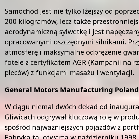
Samochód jest nie tylko lżejszy od poprz
200 kilogramów, lecz także przestronniejs
aerodynamiczną sylwetkę i jest napędzan
opracowanymi oszczędnymi silnikami. Pr
atmosferę i maksymalne odprężenie gwar
fotele z certyfikatem AGR (Kampanii na r
pleców) z funkcjami masażu i wentylacji.
General Motors Manufacturing Poland
W ciągu niemal dwóch dekad od inaugurac
Gliwicach odgrywał kluczową rolę w produk
spośród najważniejszych pojazdów z portfo
Fabryka ta, otwarta w październiku 1998 