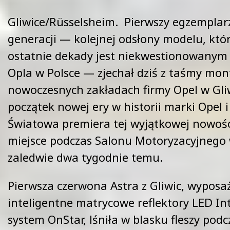
Gliwice/Rüsselsheim. Pierwszy egzemplar
generacji — kolejnej odsłony modelu, któ
ostatnie dekady jest niekwestionowanym 
Opla w Polsce — zjechał dziś z taśmy mo
nowoczesnych zakładach firmy Opel w Gliw
początek nowej ery w historii marki Opel i 
Światowa premiera tej wyjątkowej nowośc
miejsce podczas Salonu Motoryzacyjnego 
zaledwie dwa tygodnie temu.
Pierwsza czerwona Astra z Gliwic, wypos
inteligentne matrycowe reflektory LED In
system OnStar, lśniła w blasku fleszy pod