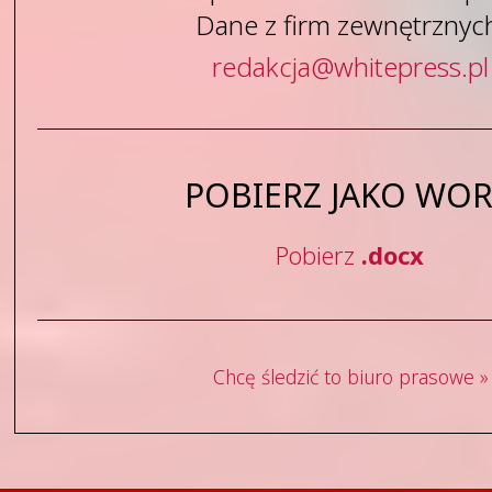
Dane z firm zewnętrznyc
redakcja
@
whitepress
.
pl
POBIERZ JAKO WO
Pobierz
.docx
Chcę śledzić to biuro prasowe »