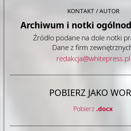
KONTAKT / AUTOR
Archiwum i notki ogólno
Źródło podane na dole notki pr
Dane z firm zewnętrznyc
redakcja
@
whitepress
.
pl
POBIERZ JAKO WO
Pobierz
.docx