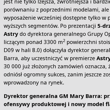
jest nie tylko lżejsza, zwrotniejsza i bard
porównaniu z poprzednimi modelami, ale 
wyposażenie wcześniej dostępne tylko w 
wyższych segmentów. Po prezentacji
5‑dr
Astry
do dyrektora generalnego Grupy O
2
liczącym ponad 3300 m
powierzchni stois
D09 w hali 8.0) dołączyła dyrektor gener
Barra, aby uczestniczyć w premierze
Astr
30 000 już złożonych zamówień oznacza,
odniósł ogromny sukces, zanim jeszcze zost
wprowadzony na rynek.
Dyrektor generalna GM Mary Barra: pr
ofensywy produktowej i nowy model f