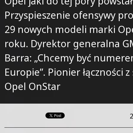
Opel jaki do tej pory powstał
Przyspieszenie ofensywy pr
29 nowych modeli marki Op
roku. Dyrektor generalna G
Barra: „Chcemy być numer
Europie”. Pionier łączności
Opel OnStar