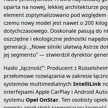
oparta na nowej, lekkiej architekturze po
element zoptymalizowano pod względem m
czemu nowy model jest nawet o 200 kilog
dotychczasowego. Doskonale pasują do n
oszczędne i ekologiczne jednostki napęd
generacji. „Nowe silniki ułatwią Astrze dot
jej segmentu” — stwierdził dyrektor gene
Hasło „łączność”: Producent z Rüsselshei
przełomowe rozwiązania w zakresie łączno
systemów multimedialnych
IntelliLink
no
interfejsami Apple CarPlay i Android Auto
systemu
Opel OnStar
. Ten osobisty opie
swoisty anioł stróż zapewniający łączność