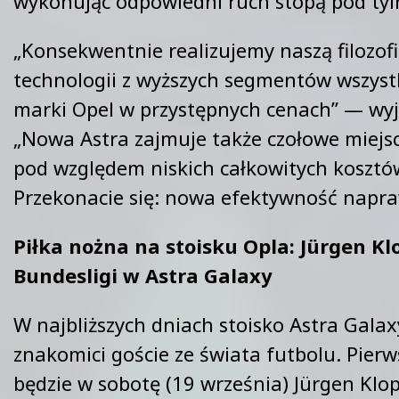
wykonując odpowiedni ruch stopą pod ty
„Konsekwentnie realizujemy naszą filozof
technologii z wyższych segmentów wszyst
marki Opel w przystępnych cenach” — wy
„Nowa Astra zajmuje także czołowe miejsc
pod względem niskich całkowitych kosztó
Przekonacie się: nowa efektywność napra
Piłka nożna na stoisku Opla: Jürgen Kl
Bundesligi w Astra Galaxy
W najbliższych dniach stoisko Astra Gala
znakomici goście ze świata futbolu. Pierw
będzie w sobotę (19 września) Jürgen Klo