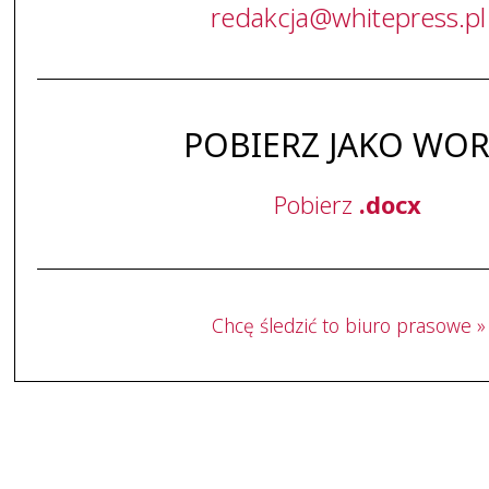
redakcja
@
whitepress
.
pl
POBIERZ JAKO WO
Pobierz
.docx
Chcę śledzić to biuro prasowe »