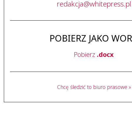
redakcja
@
whitepress
.
pl
POBIERZ JAKO WO
Pobierz
.docx
Chcę śledzić to biuro prasowe »