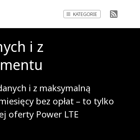
KATEGORIE
ych i z
amentu
 danych i z maksymalną
iesięcy bez opłat – to tylko
ej oferty Power LTE