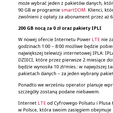
może wybrać jeden z pakietów danych, który
90 GB w programie
smartDOM
. Klienci, k
zwolnieni z opłaty za abonament przez aż 6
200 GB nocą za 0 zł oraz pakiety IPLI
W nowej ofercie Internetu Power
LTE
nie z
godzinach 1:00 – 8:00 możliwe będzie pobie
największej telewizji internetowej IPLA:
DZIECI, które przez pierwsze 2 miesiące d
będzie wynosiła 10 zł/mies.: w najwyższej ta
pakietach danych – za jeden wybrany pakiet
Ponadto we wrześniu operator planuje wpro
szczegóły zostaną podane niebawem.
Internet
LTE
od Cyfrowego Polsatu i Plusa t
w Polsce, która swoim zasięgiem obejmuje