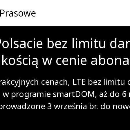
 Prasowe
lsacie bez limitu dan
kością w cenie abon
rakcyjnych cenach, LTE bez limitu
. w programie smartDOM, aż do 6 m
wprowadzone 3 września br. do now