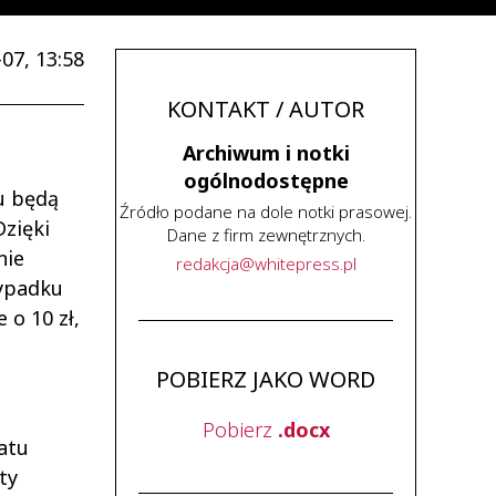
07, 13:58
KONTAKT / AUTOR
Archiwum i notki
ogólnodostępne
u będą
Źródło podane na dole notki prasowej.
Dzięki
Dane z firm zewnętrznych.
nie
redakcja
@
whitepress
.
pl
zypadku
 o 10 zł,
POBIERZ JAKO WORD
Pobierz
.docx
atu
ty