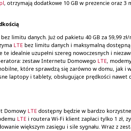
pl
, otrzymają dodatkowe 10 GB w prezencie oraz 3 
dkością
bez limitu danych. Już od pakietu 40 GB za 59,99 zł/
trzyma
LTE
bez limitu danych i maksymalną dostępną
 te idealnie uzupełni szereg nowoczesnych i nieza
operatora: zestaw Internetu Domowego
LTE
, modem
mobilne, które sprawdzą się zarówno w domu, jak i 
sne laptopy i tablety, obsługujące prędkości nawet 
net Domowy
LTE
dostępny będzie w bardzo korzystnej
 modemu
LTE
i routera Wi-Fi klient zapłaci tylko 1 zł, z
owanie większym zasięgu i sile sygnału. Wraz z ze