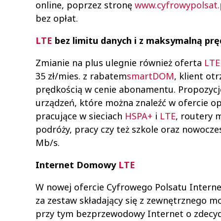
online, poprzez stronę
www.cyfrowypolsat.
bez opłat.
LTE
bez limitu danych i z maksymalną prę
Zmianie na plus ulegnie również oferta
LTE
35 zł/mies. z rabatem
smartDOM
, klient o
prędkością w cenie abonamentu. Propozycje
urządzeń, które można znaleźć w ofercie 
pracujące w sieciach
HSPA+
i
LTE
, routery 
podróży, pracy czy też szkole oraz nowocze
Mb/s.
Internet Domowy
LTE
W nowej ofercie Cyfrowego Polsatu Inter
za zestaw składający się z zewnętrznego
przy tym bezprzewodowy Internet o zdecyd