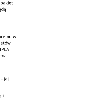
 pakiet
ędą
tóremu w
kietów
 IPLA
cena
– jej
ii