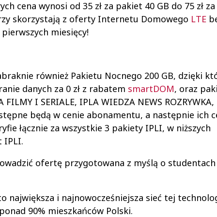
ch cena wynosi od 35 zł za pakiet 40 GB do 75 zł za
tórzy skorzystają z oferty Internetu Domowego
LTE
b
 pierwszych miesięcy!
abraknie również Pakietu Nocnego 200 GB, dzięki k
ranie danych za 0 zł z rabatem
smartDOM
, oraz pa
 IPLA FILMY I SERIALE, IPLA WIEDZA NEWS ROZRYWKA,
ostępne będą w cenie abonamentu, a następnie ich 
ryfie łącznie za wszystkie 3 pakiety IPLI, w niższych
 IPLI.
wadzić ofertę przygotowana z myślą o studentach 
o największa i najnowocześniejsza sieć tej technolog
 ponad 90% mieszkańców Polski.