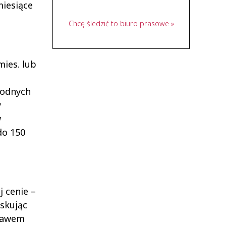
miesiące
Chcę śledzić to biuro prasowe »
mies. lub
wodnych
y
w
do 150
 cenie –
yskując
stawem