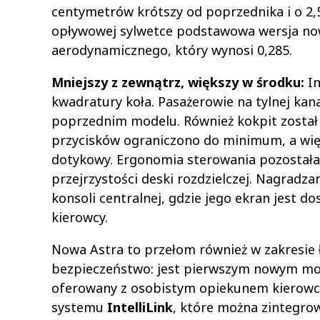
centymetrów krótszy od poprzednika i o 2,5
opływowej sylwetce podstawowa wersja now
aerodynamicznego, który wynosi 0,285.
Mniejszy z zewnątrz, większy w środku:
In
kwadratury koła. Pasażerowie na tylnej kan
poprzednim modelu. Również kokpit został 
przycisków ograniczono do minimum, a wię
dotykowy. Ergonomia sterowania pozostała
przejrzystości deski rozdzielczej. Nagradza
konsoli centralnej, gdzie jego ekran jest 
kierowcy.
Nowa Astra to przełom również w zakresie ł
bezpieczeństwo: jest pierwszym nowym mod
oferowany z osobistym opiekunem kierow
systemu
IntelliLink
, które można zintegro