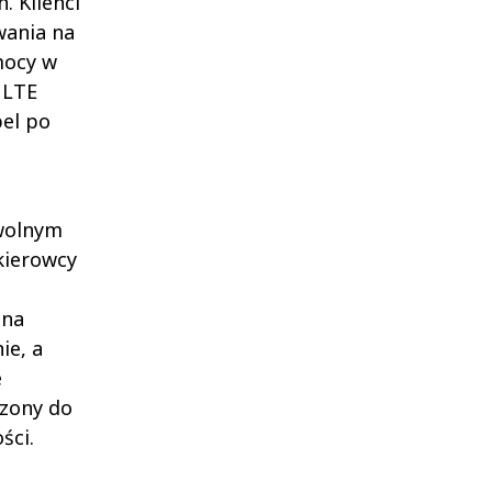
. Klienci
wania na
mocy w
 LTE
pel po
wolnym
kierowcy
 na
ie, a
e
czony do
ści.