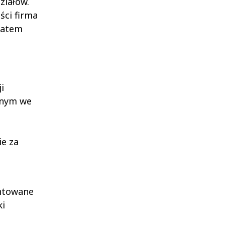
ziałów.
ści firma
 zatem
i
jnym we
ie za
ontowane
ki