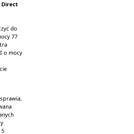
 Direct
czyć do
mocy 77
tra
TI o mocy
cie
 sprawia,
owana
wanych
cy
 5