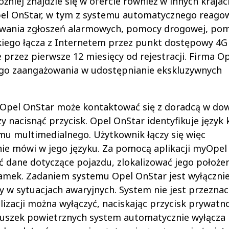
niej znajdzie się w ofercie również w innych krajach
Opel OnStar, w tym z systemu automatycznego reago
owania zgłoszeń alarmowych, pomocy drogowej, po
iego łącza z Internetem przez punkt dostępowy 4G
 przez pierwsze 12 miesięcy od rejestracji. Firma O
ego zaangażowania w udostępnianie ekskluzywnych
Opel OnStar może kontaktować się z doradcą w do
nacisnąć przycisk. Opel OnStar identyfikuje język 
u multimedialnego. Użytkownik łączy się więc
nie mówi w jego języku. Za pomocą aplikacji myOpel
 dane dotyczące pojazdu, zlokalizować jego położen
zamek. Zadaniem systemu Opel OnStar jest wyłączni
 w sytuacjach awaryjnych. System nie jest przezna
izacji można wyłączyć, naciskając przycisk prywatno
duszek powietrznych system automatycznie wyłącza