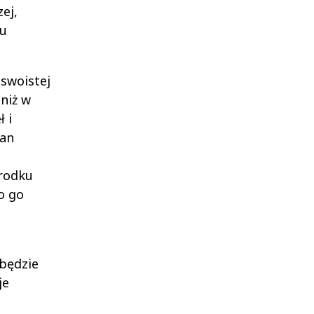
ej,
ru
 swoistej
 niż w
 i
ran
środku
o go
będzie
je