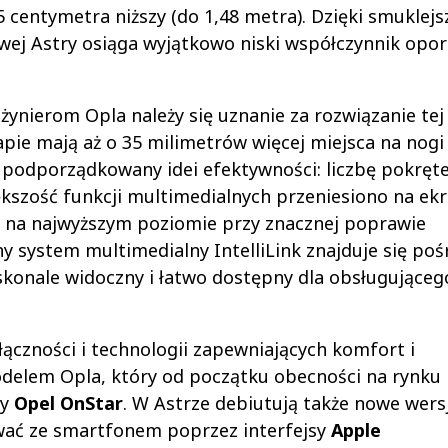
 centymetra niższy (do 1,48 metra). Dzięki smuklejsz
ej Astry osiąga wyjątkowo niski współczynnik opo
żynierom Opla należy się uznanie za rozwiązanie tej
apie mają aż o 35 milimetrów więcej miejsca na nogi
podporządkowany idei efektywności: liczbę pokręteł
kszość funkcji multimedialnych przeniesiono na ek
 na najwyższym poziomie przy znacznej poprawie
ny system multimedialny IntelliLink znajduje się po
doskonale widoczny i łatwo dostępny dla obsługująceg
ączności i technologii zapewniających komfort i
elem Opla, który od początku obecności na rynku 
cy
Opel OnStar
. W Astrze debiutują także nowe wers
wać ze smartfonem poprzez interfejsy
Apple