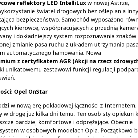
cowe reflektory LED IntelliLux
w nowej Astrze,
korzystanie świateł drogowych bez oślepiania inn
szająca bezpieczeństwo. Samochód wyposażono równ
cych kierowcę, współpracujących z przednią kamer
owany i dokładniejszy system rozpoznawania znaków
onej zmianie pasa ruchu z układem utrzymania pasa
emem automatycznego hamowania. Nowa
emium z certyfikatem AGR (Akcji na rzecz zdrowyc
i unikatowemu zestawowi funkcji regulacji podpar
awień.
ości: Opel OnStar
dzi w nową erę pokładowej łączności z Internetem.
w drogę już kilka dni temu. Ten osobisty opiekun 
szcze bardziej komfortowe i odprężające. Obecnie
system w osobowych modelach Opla. Początkowo b