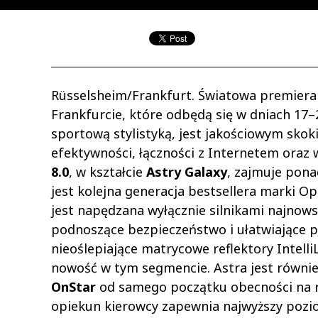
Rüsselsheim/Frankfurt. Światowa premier
Frankfurcie, które odbędą się w dniach 17–
sportową stylistyką, jest jakościowym s
efektywności, łączności z Internetem oraz
8.0
, w kształcie
Astry Galaxy
, zajmuje pon
jest kolejna generacja bestsellera marki O
jest napędzana wyłącznie silnikami najnow
podnoszące bezpieczeństwo i ułatwiające 
nieoślepiające matrycowe reflektory Intell
nowość w tym segmencie. Astra jest rów
OnStar
od samego początku obecności na r
opiekun kierowcy zapewnia najwyższy pozio