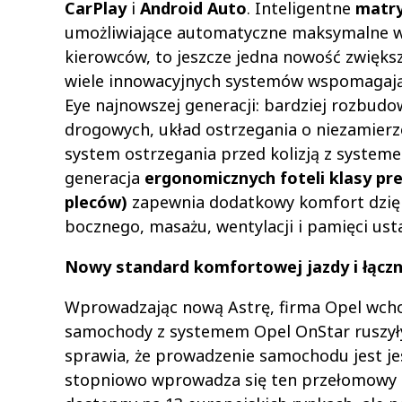
CarPlay
i
Android Auto
. Inteligentne
matry
umożliwiające automatyczne maksymalne wy
kierowców, to jeszcze jedna nowość zwięk
wiele innowacyjnych systemów wspomagają
Eye najnowszej generacji: bardziej rozbud
drogowych, układ ostrzegania o niezamierz
system ostrzegania przed kolizją z syst
generacja
ergonomicznych foteli klasy pr
pleców)
zapewnia dodatkowy komfort dzięk
bocznego, masażu, wentylacji i pamięci ust
Nowy standard komfortowej jazdy i łączn
Wprowadzając nową Astrę, firma Opel wcho
samochody z systemem Opel OnStar ruszyły 
sprawia, że prowadzenie samochodu jest je
stopniowo wprowadza się ten przełomowy 