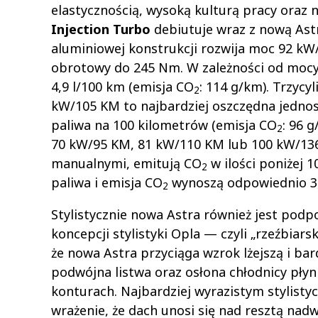
elastycznością, wysoką kulturą pracy oraz n
Injection Turbo
debiutuje wraz z nową Astrą
aluminiowej konstrukcji rozwija moc 92 
obrotowy do 245 Nm. W zależności od mocy 
4,9 l/100 km (emisja CO
: 114 g/km). Trzycy
2
kW/105 KM to najbardziej oszczędna jednost
paliwa na 100 kilometrów (emisja CO
: 96 
2
70 kW/95 KM, 81 kW/110 KM lub 100 kW/136
manualnymi, emitują CO
w ilości poniżej 
2
paliwa i emisja CO
wynoszą odpowiednio 3,4
2
Stylistycznie nowa Astra również jest pod
koncepcji stylistyki Opla — czyli „rzeźbia
że nowa Astra przyciąga wzrok lżejszą i b
podwójna listwa oraz osłona chłodnicy pły
konturach. Najbardziej wyrazistym stylisty
wrażenie, że dach unosi się nad resztą nad