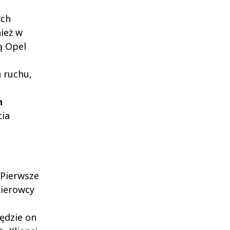
ych
ież w
ą Opel
 ruchu,
h
cia
 Pierwsze
kierowcy
ędzie on