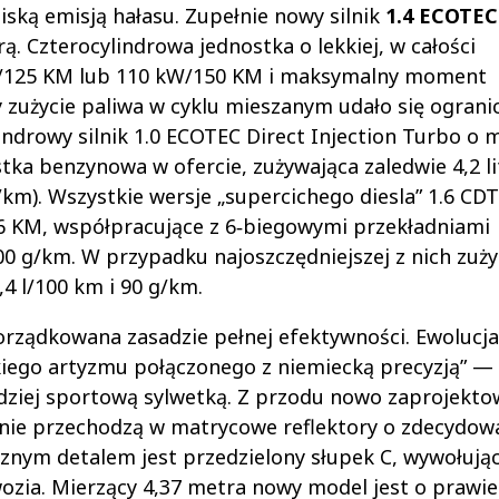
iską emisją hałasu. Zupełnie nowy silnik
1.4 ECOTEC
. Czterocylindrowa jednostka o lekkiej, w całości
kW/125 KM lub 110 kW/150 KM i maksymalny moment
zużycie paliwa w cyklu mieszanym udało się ograni
lindrowy silnik 1.0 ECOTEC Direct Injection Turbo o 
ka benzynowa w ofercie, zużywająca zaledwie 4,2 li
g/km). Wszystkie wersje „supercichego diesla” 1.6 CD
 KM, współpracujące z 6‑biegowymi przekładniami
100 g/km. W przypadku najoszczędniejszej z nich zuży
 l/100 km i 90 g/km.
porządkowana zasadzie pełnej efektywności. Ewolucja
rskiego artyzmu połączonego z niemiecką precyzją” —
ardziej sportową sylwetką. Z przodu nowo zaprojekt
nnie przechodzą w matrycowe reflektory o zdecydo
cznym detalem jest przedzielony słupek C, wywołują
wozia. Mierzący 4,37 metra nowy model jest o prawie