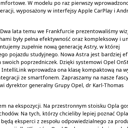
komfortowe. W modelu po raz pierwszy wprowadzono
eracji, wyposażony w interfejsy Apple CarPlay i And
Dwa lata temu we Frankfurcie prezentowaliśmy wiz
chami były pełna efektywność oraz kompleksowy i u
ntujemy zupełnie nową generację Astry, w której
go pojazdu studyjnego. Nowa Astra jest bardziej e
ch swoich poprzedniczek. Dzięki systemowi Opel OnS
 IntelliLink wprowadza ona klasę kompaktową na w
integracji ze smartfonem. Zapraszamy na nasze fasc
wi dyrektor generalny Grupy Opel, dr Karl-Thomas
em na ekspozycji. Na przestronnym stoisku Opla go
odów. Na tych, którzy chcieliby lepiej poznać Opla
 będą eksperci z zespołu odpowiedzialnego za prod