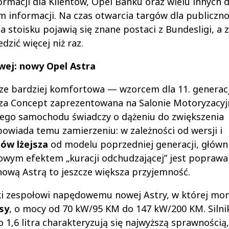
macji dla Klientów, Opel Banku oraz wielu innych d
m informacji. Na czas otwarcia targów dla publiczno
a stoisku pojawią się znane postaci z Bundesligi, a
zić więcej niż raz.
wej: nowy Opel Astra
szcze bardziej komfortowa — wzorcem dla 11. generacj
za Concept zaprezentowana na Salonie Motoryzacy
tego samochodu świadczy o dążeniu do zwiększenia
owiada temu zamierzeniu: w zależności od wersji i
ów lżejsza
od modelu poprzedniej generacji, główn
wym efektem „kuracji odchudzającej” jest poprawa
nową Astrą to jeszcze większa przyjemność.
ęki zespołowi napędowemu nowej Astry, w której m
sy
, o mocy od 70 kW/95 KM do 147 kW/200 KM. Silni
1,6 litra charakteryzują się najwyższą sprawnością,