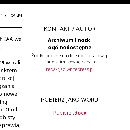
07, 08:49
KONTAKT / AUTOR
ch IAA we
Archiwum i notki
,
ogólnodostępne
Źródło podane na dole notki prasowej.
Dane z firm zewnętrznych.
09
w
hali
redakcja
@
whitepress
.
pl
punktem
trukcji
ązania
ełomowe
POBIERZ JAKO WORD
łną
em
Opel
Pobierz
.docx
obisty
sprawia,