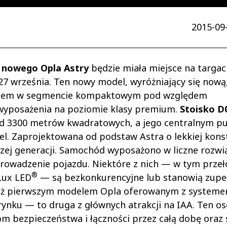
2015-09-
a
nowego Opla Astry
będzie miała miejsce na targa
27 września. Ten nowy model, wyróżniający się nową
kokiem w segmencie kompaktowym pod względem
 wyposażenia na poziomie klasy premium.
Stoisko D
ad 3300 metrów kwadratowych, a jego centralnym 
pel. Zaprojektowana od podstaw Astra o lekkiej kons
szej generacji. Samochód wyposażono w liczne rozwi
prowadzenie pojazdu. Niektóre z nich — w tym prz
®
iLux LED
— są bezkonkurencyjne lub stanowią zupe
nież pierwszym modelem Opla oferowanym z system
ynku — to druga z głównych atrakcji na IAA. Ten os
m bezpieczeństwa i łączności przez całą dobę oraz 