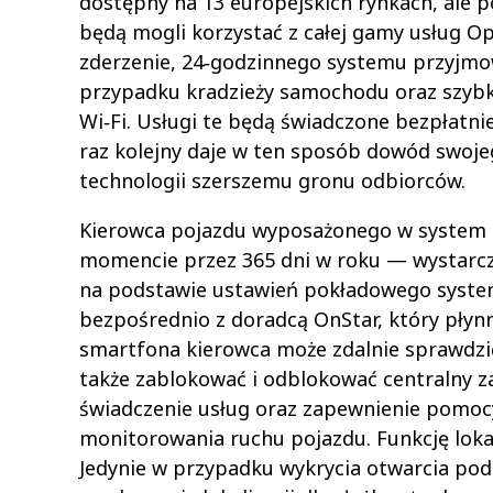
dostępny na 13 europejskich rynkach, ale póź
będą mogli korzystać z całej gamy usług 
zderzenie, 24‑godzinnego systemu przyjm
przypadku kradzieży samochodu oraz szybk
Wi‑Fi. Usługi te będą świadczone bezpłatnie
raz kolejny daje w ten sposób dowód swoj
technologii szerszemu gronu odbiorców.
Kierowca pojazdu wyposażonego w system 
momencie przez 365 dni w roku — wystarczy 
na podstawie ustawień pokładowego system
bezpośrednio z doradcą OnStar, który płyn
smartfona kierowca może zdalnie sprawdzić
także zablokować i odblokować centralny 
świadczenie usług oraz zapewnienie pomocy
monitorowania ruchu pojazdu. Funkcję lokal
Jedynie w przypadku wykrycia otwarcia po