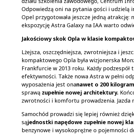
działu szkolenia zawodowego, Centrum Infor
Odpowiedzą oni na pytania gości i udzielą i
Opel przygotowała jeszcze jedną atrakcję: n
ekspozycję Astra Galaxy na IAA warto odwied
Jakościowy skok Opla w klasie kompakto
Lżejsza, oszczędniejsza, zwrotniejsza i je
kompaktowego Opla była wizjonerska Mon
Frankfurcie w 2013 roku. Każdy podzespół 
efektywności. Także nowa Astra w pełni odp
wyposażenia jest ona
nawet o 200 kilogram
sprawą
zupełnie nowej architektury.
Końco
zwrotności i komfortu prowadzenia. Jazda 
Samochód prowadzi się lepiej również dzi
są
jednostki napędowe zupełnie nowej kla
benzynowe i wysokoprężne o pojemności do 