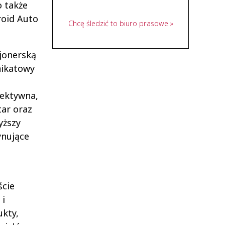
 także
roid Auto
Chcę śledzić to biuro prasowe »
jonerską
nikatowy
fektywna,
tar oraz
yższy
ynujące
ście
 i
ukty,