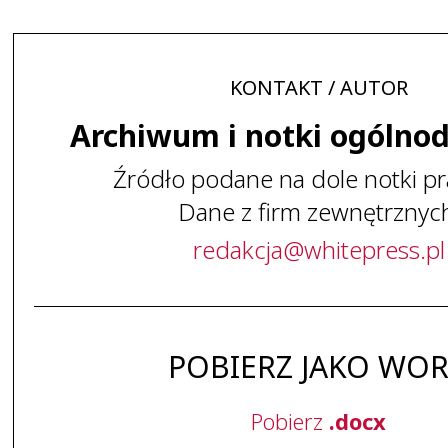
KONTAKT / AUTOR
Archiwum i notki ogólno
Źródło podane na dole notki pr
Dane z firm zewnętrznyc
redakcja
@
whitepress
.
pl
POBIERZ JAKO WO
Pobierz
.docx