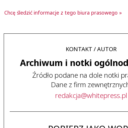
Chcę śledzić informacje z tego biura prasowego »
KONTAKT / AUTOR
Archiwum i notki ogólno
Źródło podane na dole notki pr
Dane z firm zewnętrznyc
redakcja
@
whitepress
.
pl