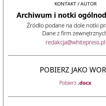
KONTAKT / AUTOR
Archiwum i notki ogólno
Źródło podane na dole notki pr
Dane z firm zewnętrznyc
redakcja
@
whitepress
.
pl
POBIERZ JAKO WO
Pobierz
.docx