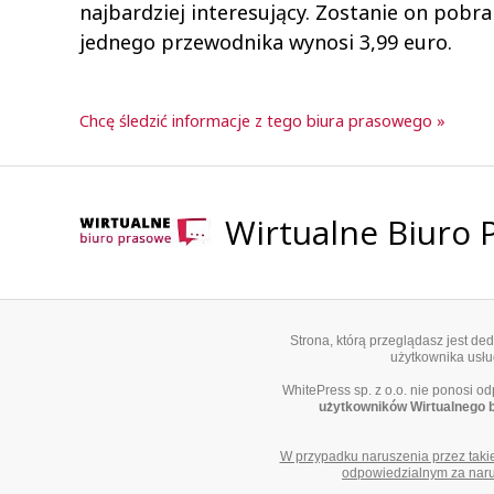
najbardziej interesujący. Zostanie on pobr
jednego przewodnika wynosi 3,99 euro.
Chcę śledzić informacje z tego biura prasowego »
Wirtualne Biuro
Strona, którą przeglądasz jest d
użytkownika usług
WhitePress sp. z o.o. nie ponosi o
użytkowników Wirtualnego 
W przypadku naruszenia przez taki
odpowiedzialnym za narus