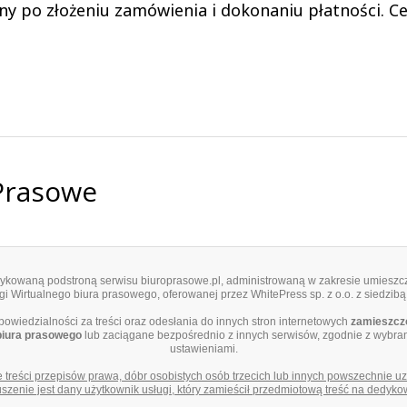
any po złożeniu zamówienia i dokonaniu płatności. C
 Prasowe
edykowaną podstroną serwisu biuroprasowe.pl, administrowaną w zakresie umieszcz
i Wirtualnego biura prasowego, oferowanej przez WhitePress sp. z o.o. z siedzibą
dpowiedzialności za treści oraz odesłania do innych stron internetowych
zamieszczo
biura prasowego
lub zaciągane bezpośrednio z innych serwisów, zgodnie z wybra
ustawieniami.
e treści przepisów prawa, dóbr osobistych osób trzecich lub innych powszechnie 
zenie jest dany użytkownik usługi, który zamieścił przedmiotową treść na dedyko