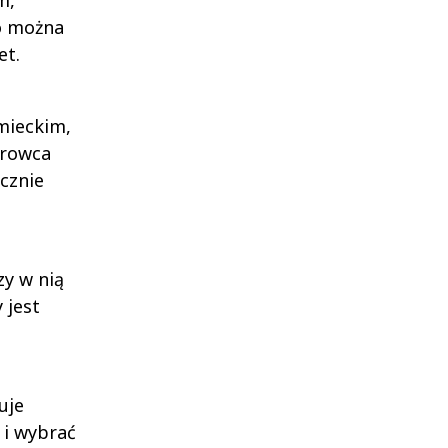
m,
o można
et.
mieckim,
erowca
cznie
y w nią
 jest
uje
 i wybrać