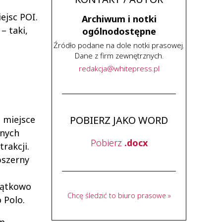
ejsc POI.
Archiwum i notki
– taki,
ogólnodostępne
Źródło podane na dole notki prasowej.
Dane z firm zewnętrznych.
redakcja
@
whitepress
.
pl
 miejsce
POBIERZ JAKO WORD
dnych
Pobierz
.docx
rakcji.
bszerny
jątkowo
Chcę śledzić to biuro prasowe »
 Polo.