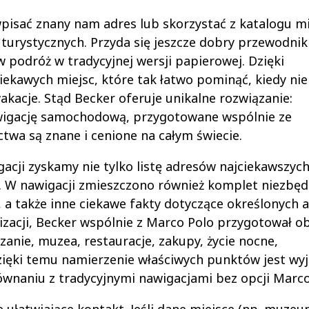
wpisać znany nam adres lub skorzystać z katalogu mi
urystycznych. Przyda się jeszcze dobry przewodnik 
w podróż w tradycyjnej wersji papierowej. Dzięki
awych miejsc, które tak łatwo pominąć, kiedy nie
akacje. Stąd Becker oferuje unikalne rozwiązanie:
igację samochodową, przygotowane wspólnie ze
twa są znane i cenione na całym świecie.
cji zyskamy nie tylko listę adresów najciekawszych
. W nawigacji zmieszczono również komplet niezbę
 a także inne ciekawe fakty dotyczące określonych at
lizacji, Becker wspólnie z Marco Polo przygotował o
dzanie, muzea, restauracje, zakupy, życie nocne,
Dzięki temu namierzenie właściwych punktów jest wy
ównaniu z tradycyjnymi nawigacjami bez opcji Marco