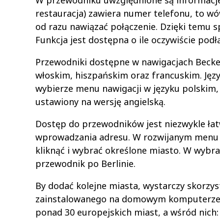
W przewodniku uwzględnione są informacje 
restauracja) zawiera numer telefonu, to
od razu nawiązać połączenie. Dzięki temu s
Funkcja jest dostępna o ile oczywiście podł
Przewodniki dostępne w nawigacjach Becker
włoskim, hiszpańskim oraz francuskim. Języ
wybierze menu nawigacji w języku polskim
ustawiony na wersję angielską.
Dostęp do przewodników jest niezwykle ła
wprowadzania adresu. W rozwijanym menu uk
kliknąć i wybrać określone miasto. W wybr
przewodnik po Berlinie.
By dodać kolejne miasta, wystarczy skorz
zainstalowanego na domowym komputerze. 
ponad 30 europejskich miast, a wśród nich: