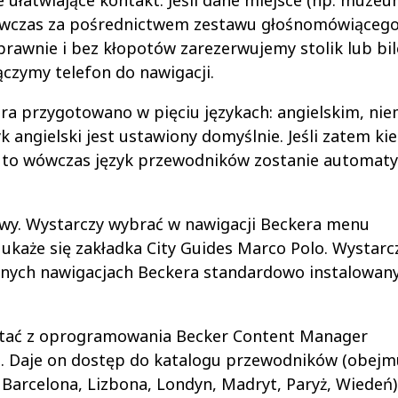
ułatwiające kontakt. Jeśli dane miejsce (np. muzeu
 wówczas za pośrednictwem zestawu głośnomówiąceg
prawnie i bez kłopotów zarezerwujemy stolik lub bil
ączymy telefon do nawigacji.
a przygotowano w pięciu językach: angielskim, nie
k angielski jest ustawiony domyślnie. Jeśli zatem ki
, to wówczas język przewodników zostanie automaty
twy. Wystarczy wybrać w nawigacji Beckera menu
aże się zakładka City Guides Marco Polo. Wystarcz
anych nawigacjach Beckera standardowo instalowany
ystać z oprogramowania Becker Content Manager
Daje on dostęp do katalogu przewodników (obejm
 Barcelona, Lizbona, Londyn, Madryt, Paryż, Wiedeń)