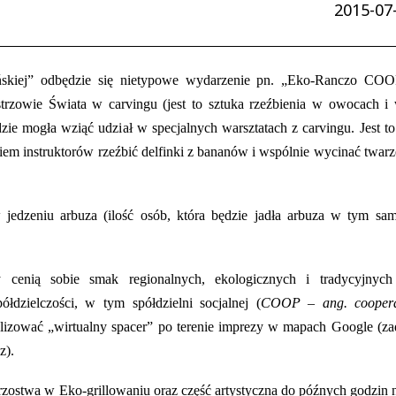
2015-07-
ińskiej” odbędzie się nietypowe wydarzenie pn. „Eko-Ranczo CO
istrzowie Świata w carvingu (jest to sztuka rzeźbienia w owocach 
zie mogła wziąć udział w specjalnych warsztatach z carvingu. Jest t
iem instruktorów rzeźbić delfinki z bananów i wspólnie wycinać twar
jedzeniu arbuza (ilość osób, która będzie jadła arbuza w tym sam
y cenią sobie smak regionalnych, ekologicznych i tradycyjnyc
zielczości, w tym spółdzielni socjalnej (
COOP –
ang.
cooper
alizować „wirtualny spacer” po terenie imprezy w mapach Google (za
z).
zostwa w Eko-grillowaniu oraz część artystyczna do późnych godzin