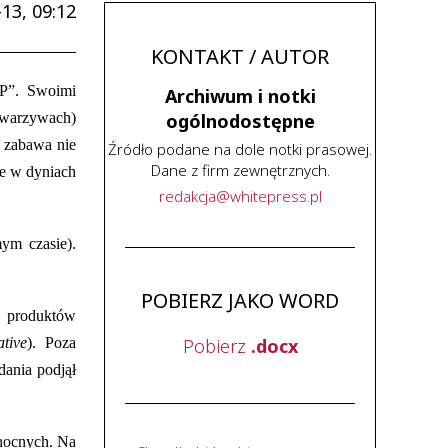
13, 09:12
KONTAKT / AUTOR
OP”. Swoimi
Archiwum i notki
i warzywach)
ogólnodostępne
o zabawa nie
Źródło podane na dole notki prasowej.
Dane z firm zewnętrznych.
ze w dyniach
redakcja
@
whitepress
.
pl
ym czasie).
POBIERZ JAKO WORD
h produktów
ative
). Poza
Pobierz
.docx
dania podjął
 nocnych. Na