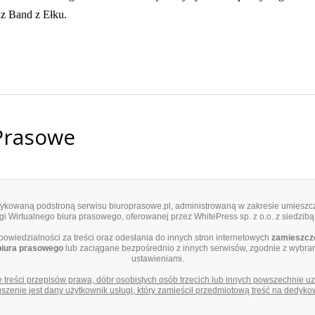
nz Band z Ełku.
 Prasowe
edykowaną podstroną serwisu biuroprasowe.pl, administrowaną w zakresie umieszcz
i Wirtualnego biura prasowego, oferowanej przez WhitePress sp. z o.o. z siedzibą
dpowiedzialności za treści oraz odesłania do innych stron internetowych
zamieszczo
biura prasowego
lub zaciągane bezpośrednio z innych serwisów, zgodnie z wybra
ustawieniami.
e treści przepisów prawa, dóbr osobistych osób trzecich lub innych powszechnie 
zenie jest dany użytkownik usługi, który zamieścił przedmiotową treść na dedyko