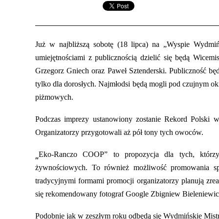
Już w najbliższą sobotę (18 lipca) na „Wyspie Wydm
umiejętnościami z publicznością dzielić się będą Wicem
Grzegorz Gniech oraz Paweł Sztenderski. Publiczność będ
tylko dla dorosłych. Najmłodsi będą mogli pod czujnym ok
piżmowych.
Podczas imprezy ustanowiony zostanie Rekord Polski w 
Organizatorzy przygotowali aż pół tony tych owoców.
„
Eko-Ranczo COOP”
to propozycja dla tych, którz
żywnościowych. To również możliwość promowania spółd
tradycyjnymi formami promocji organizatorzy planują zre
się rekomendowany fotograf Google Zbigniew Bieleniewic
Podobnie jak w zeszłym roku odbędą się Wydmińskie Mistr