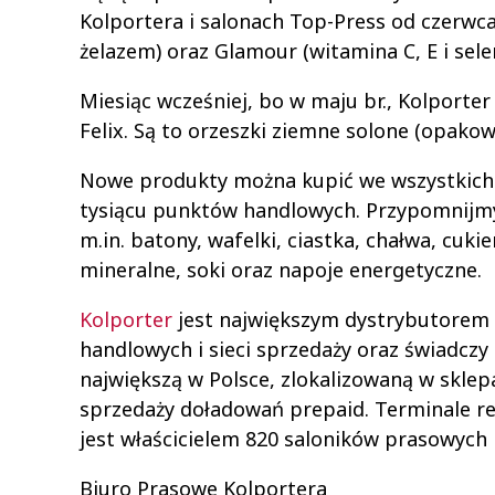
Kolportera i salonach Top-Press od czerwca
żelazem) oraz Glamour (witamina C, E i se
Miesiąc wcześniej, bo w maju br., Kolporte
Felix. Są to orzeszki ziemne solone (opakowa
Nowe produkty można kupić we wszystkich s
tysiącu punktów handlowych. Przypomnijmy,
m.in. batony, wafelki, ciastka, chałwa, cuki
mineralne, soki oraz napoje energetyczne.
Kolporter
jest największym dystrybutorem
handlowych i sieci sprzedaży oraz świadczy
największą w Polsce, zlokalizowaną w sklepa
sprzedaży doładowań prepaid. Terminale real
jest właścicielem 820 saloników prasowych 
Biuro Prasowe Kolportera