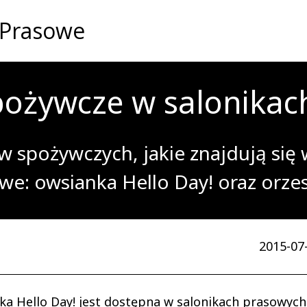
 Prasowe
ożywcze w salonikach
 spożywczych, jakie znajdują się w
we: owsianka Hello Day! oraz orzesz
2015-07-
 Hello Day! jest dostępna w salonikach prasowych