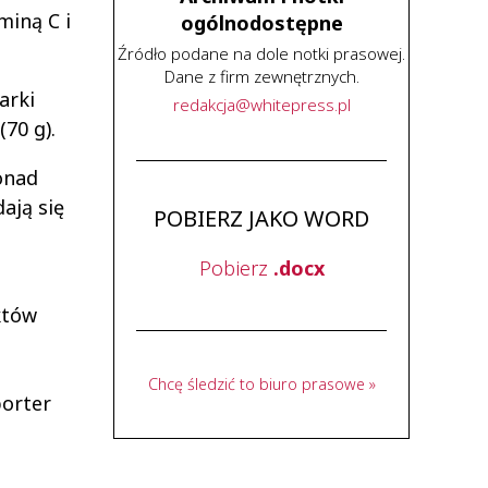
miną C i
ogólnodostępne
Źródło podane na dole notki prasowej.
Dane z firm zewnętrznych.
arki
redakcja
@
whitepress
.
pl
(70 g).
onad
ają się
POBIERZ JAKO WORD
Pobierz
.docx
któw
Chcę śledzić to biuro prasowe »
porter