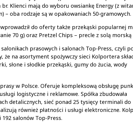
 br. Klienci mają do wyboru owsiankę Energy (z wita
len) – oba rodzaje są w opakowaniach 50-gramowych.
r wprowadził do oferty także przekąski popularnej m
nie 70 g) oraz Pretzel Chips – precle z solą morską 
alonikach prasowych i salonach Top-Press, czyli p
 że na asortyment spożywczy sieci Kolportera skład
erki, słone i słodkie przekąski, gumy do żucia, wody
 prasy w Polsce. Oferuje kompleksową obsługę pun
 usługi logistyczne i reklamowe. Spółka zbudowała
ch detalicznych, sieć ponad 25 tysięcy terminali do
izują również płatności i usługi elektroniczne. Kol
i 192 salonów Top-Press.