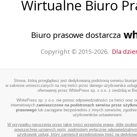
Wirtualne Biuro P
Biuro prasowe dostarcza
Copyright © 2015-2026.
Dla dzie
Strona, którą przeglądasz jest dedykowaną podstroną serwisu biurop
w zakresie umieszczanych na niej treści przez danego użytkownika usługi
oferowanej przez WhitePress sp. z o.o. z siedzibą w Bie
WhitePress sp. z o.o. nie ponosi odpowiedzialności za treści oraz o
internetowych
zamieszczone na podstronach serwisu przez użytko
prasowego
lub zaciągane bezpośrednio z innych serwisów, zgodnie
użytkowników ustawieniami.
W przypadku naruszenia przez takie treści przepisów prawa, dóbr osobis
powszechnie uznanych norm, podmiotem wyłącznie odpowiedzialnym 
użytkownik usługi, który zamieścił przedmiotową treść na dedykowa