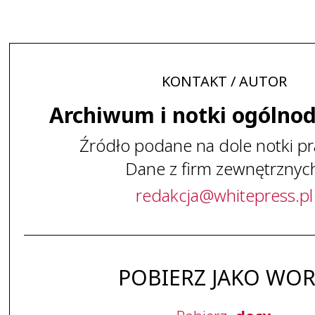
KONTAKT / AUTOR
Archiwum i notki ogólno
Źródło podane na dole notki pr
Dane z firm zewnętrznyc
redakcja
@
whitepress
.
pl
POBIERZ JAKO WO