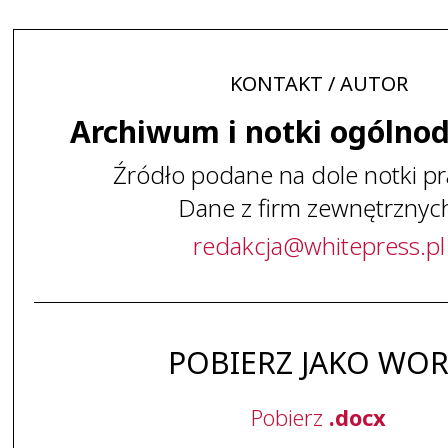
KONTAKT / AUTOR
Archiwum i notki ogólno
Źródło podane na dole notki pr
Dane z firm zewnętrznyc
redakcja
@
whitepress
.
pl
POBIERZ JAKO WO
Pobierz
.docx