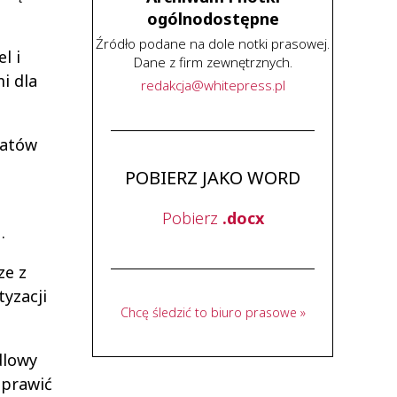
ogólnodostępne
Źródło podane na dole notki prasowej.
l i
Dane z firm zewnętrznych.
i dla
redakcja
@
whitepress
.
pl
ratów
POBIERZ JAKO WORD
Pobierz
.docx
.
ze z
yzacji
Chcę śledzić to biuro prasowe »
dlowy
oprawić