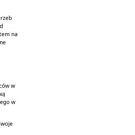
trzeb
ad
ktem na
jne
ćców w
wą
iego w
swoje