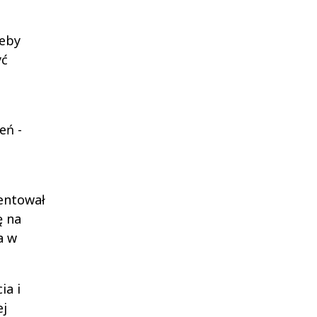
zeby
yć
eń -
entował
ę na
a w
ia i
ej