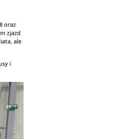
8 oraz
am zjazd
ata, ale
usy i