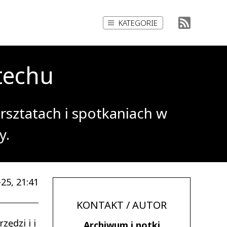
KATEGORIE
techu
arsztatach i spotkaniach w
y.
25, 21:41
KONTAKT / AUTOR
ędzi i i
Archiwum i notki