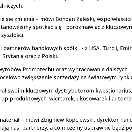
lniczych.
 się zmienia – mówi Bohdan Zaleski, współwłaścicie
stanowiliśmy spotkać się i porozmawiać z kluczowym
zyszłości.
i partnerów handlowych spółki - z USA, Turcji, Emi
j Brytania oraz z Polski.
h wyrobów Promotechu oraz wypracowanie dalszych
docelowo zwiększenie sprzedaży na światowym rynku
łał swoim kluczowym dystrybutorom kwestionarius
rup produktowych: wiertarek, ukosowarek i automat
 materiał – mówi Zbigniew Kopciewski, dyrektor han
niają nasi partnerzy, a co możemy usprawnić bądź p