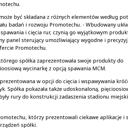
motechu.
a może być składana z różnych elementów według po
działu badań i rozwoju Promotechu. - Wbudowany ukł
 spawania i cięcia rur, czynią go wyjątkowym produ
ny panel sterujący umożliwiający wygodne i precyzy
fercie Promotechu.
 którego spółka zaprezentowała swoje produkty do
ęcioosiową wycinarkę z opcją spawania MCM.
zaprezentowana w opcji do cięcia i wspawywania kró
dyk. Spółka pokazała także udoskonaloną, pięcioosio
 były rury do konstrukcji zadaszenia stadionu miejsk
romotechu, którzy prezentowali ciekawe aplikacje i 
rządzeń spółki.