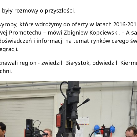
były rozmowy o przyszłości.
yroby, które wdrożymy do oferty w latach 2016-201
owej Promotechu – mówi Zbigniew Kopciewski. – A s
oświadczeń i informacji na temat rynków całego świ
egracji.
awali region - zwiedzili Białystok, odwiedzili Kierm
chni.