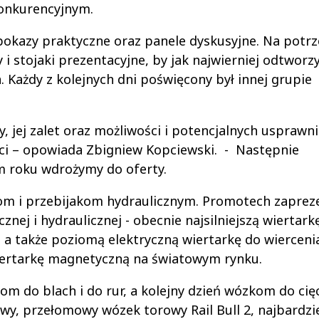
konkurencyjnym.
 pokazy praktyczne oraz panele dyskusyjne. Na potr
 stojaki prezentacyjne, by jak najwierniej odtworz
. Każdy z kolejnych dni poświęcony był innej grupie
, jej zalet oraz możliwości i potencjalnych usprawni
ci – opowiada Zbigniew Kopciewski. - Następnie
m roku wdrożymy do oferty.
kom i przebijakom hydraulicznym. Promotech zaprez
nej i hydraulicznej - obecnie najsilniejszą wiertark
, a także poziomą elektryczną wiertarkę do wierceni
wiertarkę magnetyczną na światowym rynku.
do blach i do rur, a kolejny dzień wózkom do cięc
wy, przełomowy wózek torowy Rail Bull 2, najbardzi