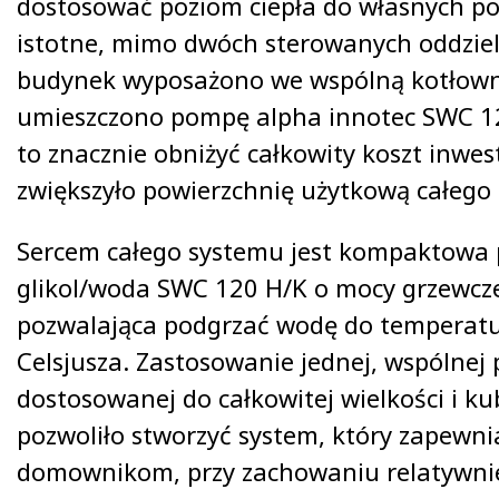
dostosować poziom ciepła do własnych po
istotne, mimo dwóch sterowanych oddzieln
budynek wyposażono we wspólną kotłowni
umieszczono pompę alpha innotec SWC 12
to znacznie obniżyć całkowity koszt inwest
zwiększyło powierzchnię użytkową całego
Sercem całego systemu jest kompaktowa 
glikol/woda SWC 120 H/K o mocy grzewcze
pozwalająca podgrzać wodę do temperatu
Celsjusza. Zastosowanie jednej, wspólne
dostosowanej do całkowitej wielkości i k
pozwoliło stworzyć system, który zapewn
domownikom, przy zachowaniu relatywnie