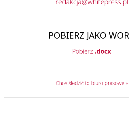
redakcja
@
whitepress
.
pl
POBIERZ JAKO WO
Pobierz
.docx
Chcę śledzić to biuro prasowe »