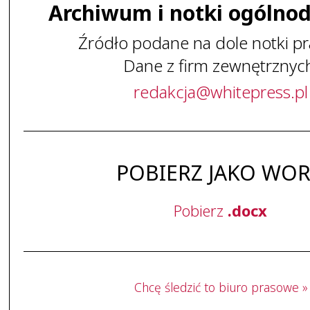
Archiwum i notki ogólno
Źródło podane na dole notki pr
Dane z firm zewnętrznyc
redakcja
@
whitepress
.
pl
POBIERZ JAKO WO
Pobierz
.docx
Chcę śledzić to biuro prasowe »