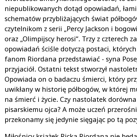
niepublikowanych dotąd opowiadań, łami
schematów przybliżających świat półbogó
czytelnikom z serii „Percy Jackson i bogowi
oraz „Olimpijscy herosi“. Trzy z czterech z
opowiadań ściśle dotyczą postaci, których
fanom Riordana przedstawiać - syna Pose
przyjaciół. Ostatni tekst stworzył nastolet
Opowiada on o badaczu śmierci, który pr
uwikłany w historię półbogów, w której m
na śmierć i życie. Czy nastolatek dorówn
pisarskiemu ojca? A może uczeń przerośni
przekonamy się jedynie sięgając po tą poz
Miłośnicy książek Ricka Riordana nie będą