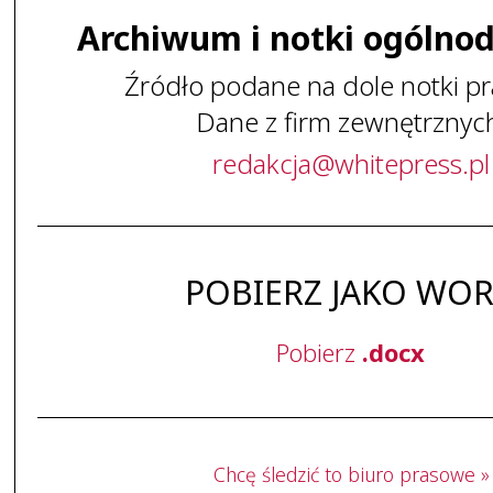
Archiwum i notki ogólno
Źródło podane na dole notki pr
Dane z firm zewnętrznyc
redakcja
@
whitepress
.
pl
POBIERZ JAKO WO
Pobierz
.docx
Chcę śledzić to biuro prasowe »