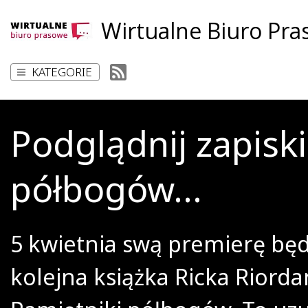
Wirtualne Biuro Pr
KATEGORIE
Podglądnij zapiski
półbogów…
5 kwietnia swą premierę będ
kolejna książka Ricka Riorda