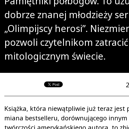
Pamiętniki półbogów. To uz
dobrze znanej młodzieży seri
„Olimpijscy herosi”. Niezmie
pozwoli czytelnikom zatracić
mitologicznym świecie.
Książka, która niewątpliwie już teraz jes
miana bestselleru, dorównującego innym
twórczości amerykańskiego autora, to zbi