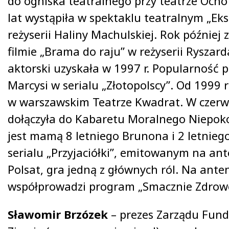
do ogniska teatralnego przy teatrze Ocho
lat wystąpiła w spektaklu teatralnym „E
reżyserii Haliny Machulskiej. Rok później
filmie „Brama do raju” w reżyserii Rysza
aktorski uzyskała w 1997 r. Popularność pr
Marcysi w serialu „Złotopolscy”. Od 1999
w warszawskim Teatrze Kwadrat. W czerwc
dołączyła do Kabaretu Moralnego Niepoko
jest mamą 8 letniego Brunona i 2 letnie
serialu „Przyjaciółki”, emitowanym na ante
Polsat, gra jedną z głównych ról. Na ante
współprowadzi program „Smacznie Zdrow
Sławomir Brzózek
– prezes Zarządu Fund