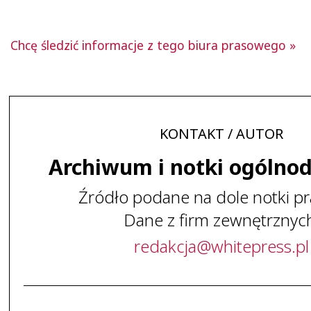
Chcę śledzić informacje z tego biura prasowego »
KONTAKT / AUTOR
Archiwum i notki ogólno
Źródło podane na dole notki pr
Dane z firm zewnętrznyc
redakcja
@
whitepress
.
pl