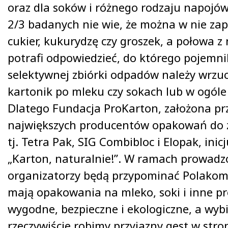
oraz dla soków i różnego rodzaju napojó
2/3 badanych nie wie, że można w nie za
cukier, kukurydzę czy groszek, a połowa z 
potrafi odpowiedzieć, do którego pojemni
selektywnej zbiórki odpadów należy wrzuc
kartonik po mleku czy sokach lub w ogóle 
Dlatego Fundacja ProKarton, założona prz
największych producentów opakowań do ż
tj. Tetra Pak, SIG Combibloc i Elopak, ini
„Karton, naturalnie!”. W ramach prowadz
organizatorzy będą przypominać Polakom, 
mają opakowania na mleko, soki i inne pr
wygodne, bezpieczne i ekologiczne, a wybi
rzeczywiście robimy przyjazny gest w stro