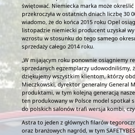
świętować. Niemiecka marka może określić 
przekroczyła w ostatnich dniach liczbę 30
wiadomo, że do końca 2015 roku Opel osiąg
listopadzie niemiecki producent uzyskał w
wzrostu w stosunku do tego samego okresu
sprzedaży całego 2014 roku.
„W mijającym roku ponownie osiągniemy re
sprzedanych egzemplarzy udowodniliśmy, ż
dziękujemy wszystkim klientom, którzy obda
Mieczkowski, dyrektor generalny General M
produktami, w tym kolejną generacją naszeg
ten produkowany w Polsce model spotkał si
do polskich salonów trafi wersja kombi, cz
Astra to jeden z głównych filarów tegorocz
oraz branżowych nagród, w tym SAFETYBEST 