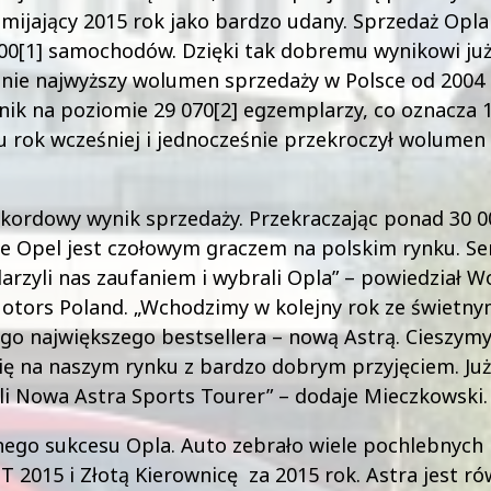
mijający 2015 rok jako bardzo udany. Sprzedaż Opla
 000[1] samochodów. Dzięki tak dobremu wynikowi ju
nie najwyższy wolumen sprzedaży w Polsce od 2004
ynik na poziomie 29 070[2] egzemplarzy, co oznacza
 rok wcześniej i jednocześnie przekroczył wolumen
kordowy wynik sprzedaży. Przekraczając ponad 30 0
e Opel jest czołowym graczem na polskim rynku. Se
rzyli nas zaufaniem i wybrali Opla” – powiedział W
otors Poland. „Wchodzimy w kolejny rok ze świetny
o największego bestsellera – nową Astrą. Cieszymy 
ę na naszym rynku z bardzo dobrym przyjęciem. Ju
yli Nowa Astra Sports Tourer” – dodaje Mieczkowski.
nego sukcesu Opla. Auto zebrało wiele pochlebnych 
2015 i Złotą Kierownicę za 2015 rok. Astra jest ró