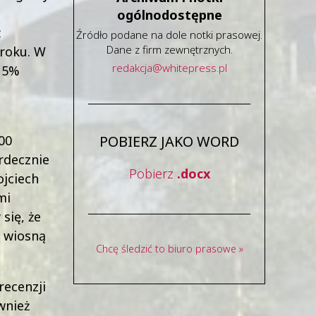
ogólnodostępne
ż
Źródło podane na dole notki prasowej.
Dane z firm zewnętrznych.
 roku. W
redakcja
@
whitepress
.
pl
 15%
00
POBIERZ JAKO WORD
rdecznie
Pobierz
.docx
ojciech
mi
się, że
ż wiosną
Chcę śledzić to biuro prasowe »
recenzji
wnież