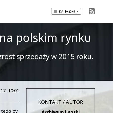
KATEGORIE
na polskim rynku
zrost sprzedaży w 2015 roku.
17, 10:01
KONTAKT / AUTOR
 tego by
Archiwum i notki