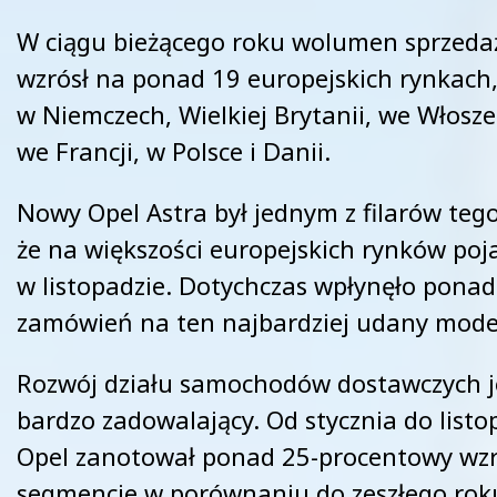
W ciągu bieżącego roku wolumen sprzedaż
wzrósł na ponad 19 europejskich rynkach
w Niemczech, Wielkiej Brytanii, we Włosze
we Francji, w Polsce i Danii.
Nowy Opel Astra był jednym z filarów teg
że na większości europejskich rynków poja
w listopadzie. Dotychczas wpłynęło pona
zamówień na ten najbardziej udany mode
Rozwój działu samochodów dostawczych j
bardzo zadowalający. Od stycznia do list
Opel zanotował ponad 25-procentowy wz
segmencie w porównaniu do zeszłego rok