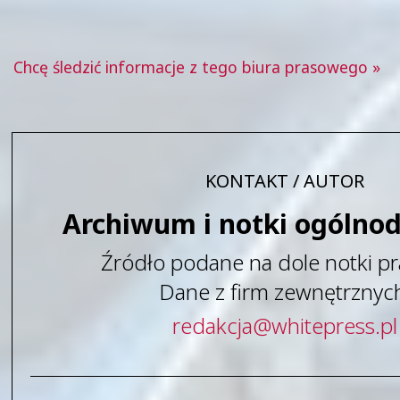
Chcę śledzić informacje z tego biura prasowego »
KONTAKT / AUTOR
Archiwum i notki ogólno
Źródło podane na dole notki pr
Dane z firm zewnętrznyc
redakcja
@
whitepress
.
pl