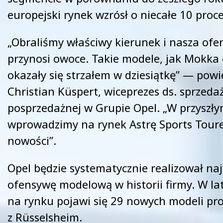
europejski rynek wzrósł o niecałe 10 proc
„Obraliśmy właściwy kierunek i nasza o
przynosi owoce. Takie modele, jak Mokka
okazały się strzałem w dziesiątkę” — powi
Christian Küspert, wiceprezes ds. sprzedaż
posprzedażnej w Grupie Opel. „W przyszł
wprowadzimy na rynek Astrę Sports Tourer
nowości”.
Opel będzie systematycznie realizował na
ofensywę modelową w historii firmy. W l
na rynku pojawi się 29 nowych modeli pr
z Rüsselsheim.