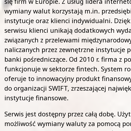
się firm w Europie. Z usług lidera intern
wymiany walut korzystają m.in. przedsięb
instytucje oraz klienci indywidualni. Dzię
serwisu klienci unikają dodatkowych wyd
związanych z przelewami międzynarodowy
naliczanych przez zewnętrzne instytucje p
banki pośredniczące. Od 2010 r. firma z 
funkcjonuje w sektorze fintech. System r
oferuje to innowacyjny produkt finansowy
do organizacji SWIFT, zrzeszającej najwię
instytucje finansowe.
Serwis jest dostępny przez całą dobę. Uż
możliwość wymiany waluty za pomocą por