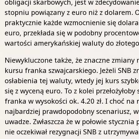
obligacji skarbowych, jest w zdecydowani
stopniu powiązany z euro niż z dolarem. O
praktycznie każde wzmocnienie się dolara 
euro, przekłada się w podobny procentow
wartości amerykańskiej waluty do złotego
Niewykluczone także, że znaczne zmiany 
kursu franka szwajcarskiego. Jeżeli SNB z
osłabienia tej waluty, wtedy jej kurs szy
się z wyceną euro. To z kolei przełożyłoby 
franka w wysokości ok. 4.20 zł. I choć na r
najbardziej prawdopodobny scenariusz, w
uwadze. Zwłaszcza że w połowie stycznia p
nie oczekiwał rezygnacji SNB z utrzymyw