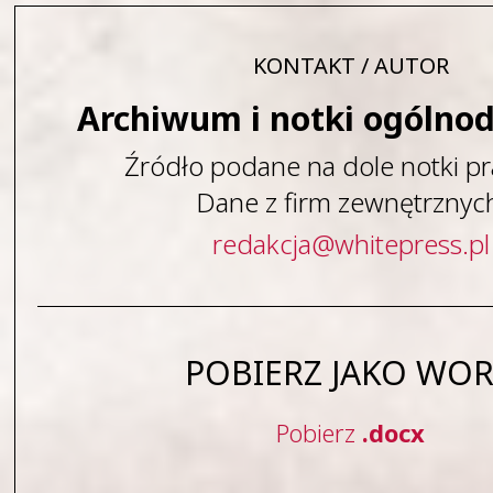
KONTAKT / AUTOR
Archiwum i notki ogólno
Źródło podane na dole notki pr
Dane z firm zewnętrznyc
redakcja
@
whitepress
.
pl
POBIERZ JAKO WO
Pobierz
.docx